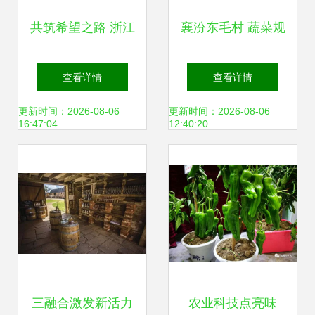
共筑希望之路 浙江
襄汾东毛村 蔬菜规
金华援疆项目以“采
模化种植助力农业
查看详情
查看详情
摘经济”激发新疆农
增效农民增收
更新时间：2026-08-06
更新时间：2026-08-06
16:47:04
12:40:20
村发展新活力
三融合激发新活力
农业科技点亮味