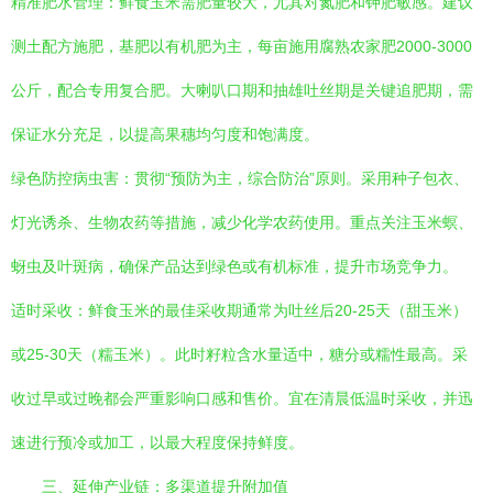
精准肥水管理：鲜食玉米需肥量较大，尤其对氮肥和钾肥敏感。建议
测土配方施肥，基肥以有机肥为主，每亩施用腐熟农家肥2000-3000
公斤，配合专用复合肥。大喇叭口期和抽雄吐丝期是关键追肥期，需
保证水分充足，以提高果穗均匀度和饱满度。
绿色防控病虫害：贯彻“预防为主，综合防治”原则。采用种子包衣、
灯光诱杀、生物农药等措施，减少化学农药使用。重点关注玉米螟、
蚜虫及叶斑病，确保产品达到绿色或有机标准，提升市场竞争力。
适时采收：鲜食玉米的最佳采收期通常为吐丝后20-25天（甜玉米）
或25-30天（糯玉米）。此时籽粒含水量适中，糖分或糯性最高。采
收过早或过晚都会严重影响口感和售价。宜在清晨低温时采收，并迅
速进行预冷或加工，以最大程度保持鲜度。
三、延伸产业链：多渠道提升附加值