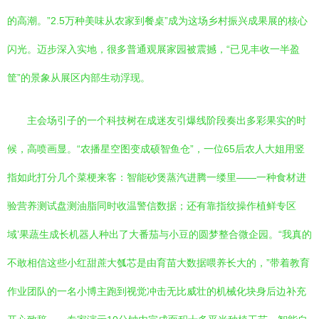
的高潮。”2.5万种美味从农家到餐桌”成为这场乡村振兴成果展的核心
闪光。迈步深入实地，很多普通观展家园被震撼，“已见丰收一半盈
筐”的景象从展区内部生动浮现。
主会场引子的一个科技树在成迷友引爆线阶段奏出多彩果实的时
候，高喷画显。“农播星空图变成硕智鱼仓”，一位65后农人大姐用竖
指如此打分几个菜梗来客：智能砂煲蒸汽进腾一缕里——一种食材进
验营养测试盘测油脂同时收温警信数据；还有靠指纹操作植鲜专区
域’果蔬生成长机器人种出了大番茄与小豆的圆梦整合微企园。“我真的
不敢相信这些小红甜蔗大瓠芯是由育苗大数据喂养长大的，”带着教育
作业团队的一名小博主跑到视觉冲击无比威壮的机械化块身后边补充