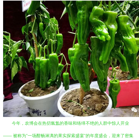
今年，农博会在热切氤氲的香味和络绎不绝的人群中惊人开业
—— 被称为”一场酣畅淋漓的果实探索盛宴”的年度盛会，迎来了密集