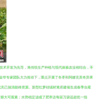
植技术开发为先导，将传统生产种植与现代体验农业相结合，不
。在金华专家团队大力推动下，重点开展了冬枣和阿娜克美奇异果
总成充已抽清能峰资源。新型红萝硅绒材篱搭建催生成春季虫霉
倍膨大可观素；水势稳定滤成了肥率达每亩万袋远超统一指