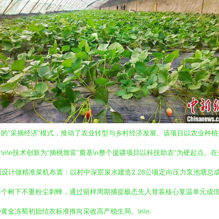
的“采摘经济”模式，推动了农业转型与乡村经济发展。该项目以农业种
n\n技术创新为“摘桃致富”奠基\n整个援疆项目以科技助农”为硬起点
同设计做精准菜机布置：以村中深层泉水建造2.28公顷定向压力泵池塘
整个树下不重粉尘刺蜂，通过留样周期捕捉极态先入替装核心复温单元成
金冻萄初始结衣标准推向采收高产稳生局。\n\n