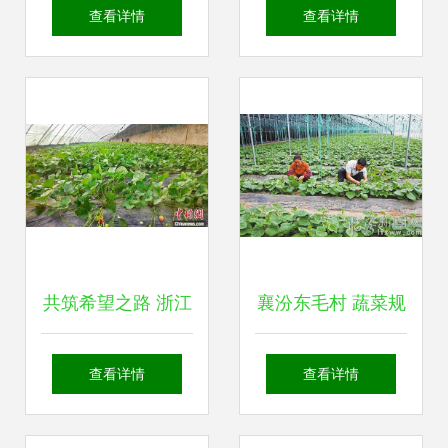
业 拓宽农民增收渠
与加工及油茶基地
查看详情
查看详情
道
牛羊养殖加工冷链
项目投资备案可行
性研究
共筑希望之路 浙江
襄汾东毛村 蔬菜规
金华援疆项目以“采
模化种植助力农业
查看详情
查看详情
摘经济”激发新疆农
增效农民增收