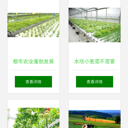
径
都市农业蓬勃发展
水培小葱需不需要
科技“菜园子”添彩
天天换水？权威种
查看详情
查看详情
城市生活的绿色经
植技术详解与四季
济样本
管理方案