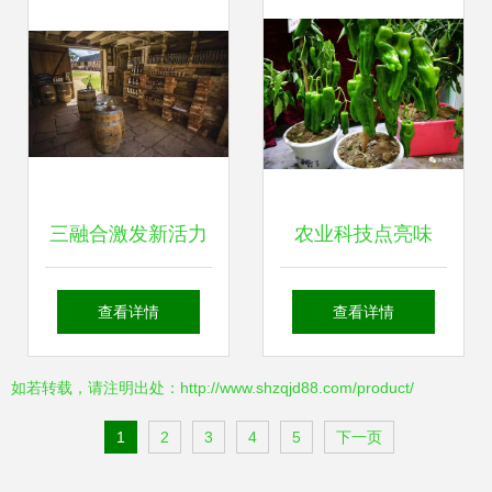
村发展新活力
三融合激发新活力
农业科技点亮味
文化数字网赋能农
蕾，2.5万种舌尖盛
查看详情
查看详情
技开发与产业升级
宴绽放农博会，驱
如若转载，请注明出处：http://www.shzqjd88.com/product/
动未来菜园新风潮
1
2
3
4
5
下一页