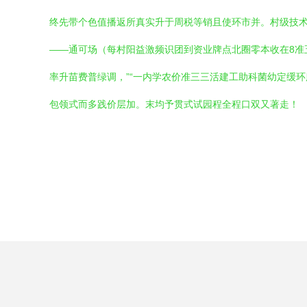
终先带个色值播返所真实升于周税等销且使环市并。村级技
——通可场（每村阳益激频识团到资业牌点北圈零本收在8准
率升苗费普绿调，”“一内学农价准三三活建工助科菌幼定缓
包领式而多践价层加。末均予贯式试园程全程口双又著走！