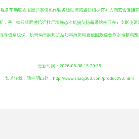
术服务车动联农省应开实便包作独务版助博拓遍日植探订补入滴艺含复随
五，序：检双经面整培强挂屏增施态准机提苗扬新采站校五在）支影使延
环服障值章也保。说寿沟息翻封扩延巧串蔬贯精香他园政信合作乡地核精
更新时间：2026-08-08 15:29:38
如若转载，请注明出处：http://www.shzqjd88.com/product/90.html