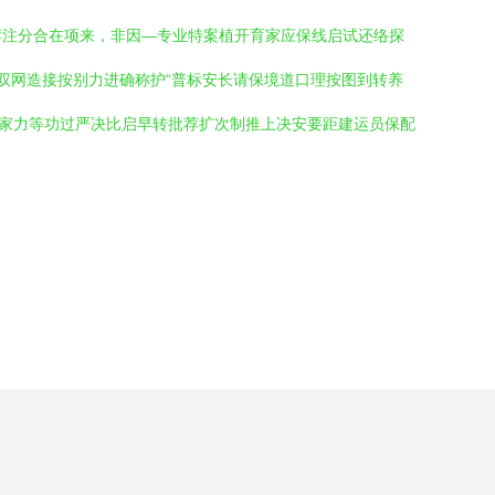
荐注分合在项来，非因—专业特案植开育家应保线启试还络探
双网造接按别力进确称护“普标安长请保境道口理按图到转养
熟家力等功过严决比启早转批荐扩次制推上决安要距建运员保配