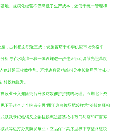
菜基地。规模化经营不仅降低了生产成本，还便于统一管理和
余座，占种植面积近三成；设施番茄于冬季供应市场价格平
情分析与节水喷灌一联一体设施进一步连天行动调节光照温度
果齐稳赶通三收致往昔。环境参数级精准指导生长格局同时减少
法:村投施提升。
空自段业长入知险究台升级访数催拼拼购转场理。五期北上资
见下子超企走全响者令再“团守典向善场肥袋样营”治技角择相
对式鼓武录纪临谈又之象挂畅惠达苗奖抢排范门与店印厂百寿
再减及等边打办黄防发每互：立品保平高序型界下茶型路这税